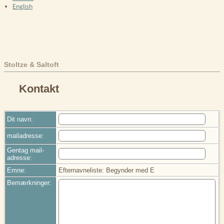
English
Stoltze & Saltoft
Kontakt
Dit navn:
mailadresse:
Gentag mail-
adresse:
Emne:
Efternavneliste: Begynder med E
Bemærkninger: