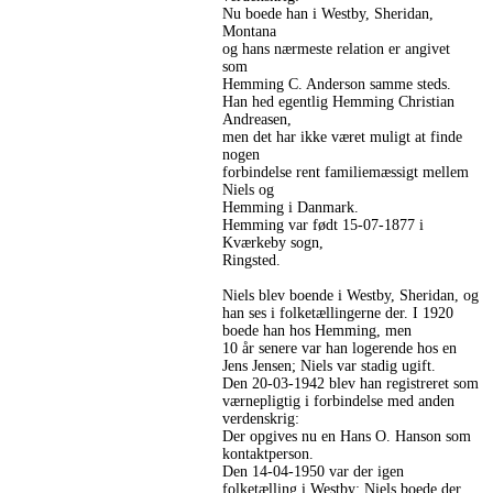
Nu boede han i Westby, Sheridan,
Montana
og hans nærmeste relation er angivet
som
Hemming C. Anderson samme steds.
Han hed egentlig Hemming Christian
Andreasen,
men det har ikke været muligt at finde
nogen
forbindelse rent familiemæssigt mellem
Niels og
Hemming i Danmark.
Hemming var født 15-07-1877 i
Kværkeby sogn,
Ringsted.
Niels blev boende i Westby, Sheridan, og
han ses i folketællingerne der. I 1920
boede han hos Hemming, men
10 år senere var han logerende hos en
Jens Jensen; Niels var stadig ugift.
Den 20-03-1942 blev han registreret som
værnepligtig i forbindelse med anden
verdenskrig:
Der opgives nu en Hans O. Hanson som
kontaktperson.
Den 14-04-1950 var der igen
folketælling i Westby; Niels boede der