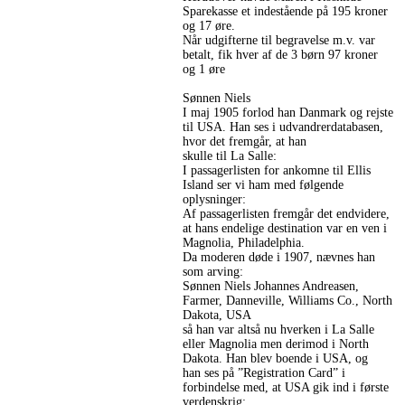
Sparekasse et indestående på 195 kroner
og 17 øre.
Når udgifterne til begravelse m.v. var
betalt, fik hver af de 3 børn 97 kroner
og 1 øre
Sønnen Niels
I maj 1905 forlod han Danmark og rejste
til USA. Han ses i udvandrerdatabasen,
hvor det fremgår, at han
skulle til La Salle:
I passagerlisten for ankomne til Ellis
Island ser vi ham med følgende
oplysninger:
Af passagerlisten fremgår det endvidere,
at hans endelige destination var en ven i
Magnolia, Philadelphia.
Da moderen døde i 1907, nævnes han
som arving:
Sønnen Niels Johannes Andreasen,
Farmer, Danneville, Williams Co., North
Dakota, USA
så han var altså nu hverken i La Salle
eller Magnolia men derimod i North
Dakota. Han blev boende i USA, og
han ses på ”Registration Card” i
forbindelse med, at USA gik ind i første
verdenskrig: