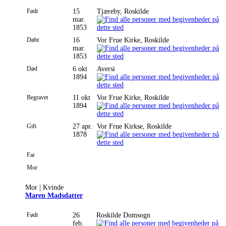
Født
15
Tjæreby, Roskilde
mar.
1853
Døbt
16
Vor Frue Kirke, Roskilde
mar.
1853
Død
6 okt
Aversi
1894
Begravet
11 okt
Vor Frue Kirke, Roskilde
1894
Gift
27 apr.
Vor Frue Kirkse, Roskilde
1878
Far
Mor
Mor | Kvinde
Maren Madsdatter
Født
26
Roskilde Domsogn
feb.