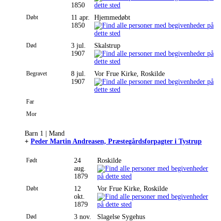
1850
Døbt
11 apr.
Hjemmedøbt
1850
Død
3 jul.
Skalstrup
1907
Begravet
8 jul.
Vor Frue Kirke, Roskilde
1907
Far
Mor
Barn 1 | Mand
+
Peder Martin Andreasen, Præstegårdsforpagter i Tystrup
Født
24
Roskilde
aug.
1879
Døbt
12
Vor Frue Kirke, Roskilde
okt.
1879
Død
3 nov.
Slagelse Sygehus