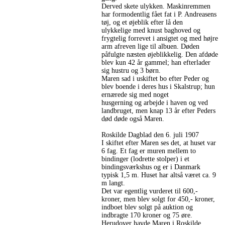
Derved skete ulykken. Maskinremmen
har formodentlig fået fat i P. Andreasens
tøj, og et øjeblik efter lå den
ulykkelige med knust baghoved og
frygtelig forrevet i ansigtet og med højre
arm afreven lige til albuen. Døden
påfulgte næsten øjeblikkelig. Den afdøde
blev kun 42 år gammel; han efterlader
sig hustru og 3 børn.
Maren sad i uskiftet bo efter Peder og
blev boende i deres hus i Skalstrup; hun
ernærede sig med noget
husgerning og arbejde i haven og ved
landbruget, men knap 13 år efter Peders
død døde også Maren.
Roskilde Dagblad den 6. juli 1907
I skiftet efter Maren ses det, at huset var
6 fag. Et fag er muren mellem to
bindinger (lodrette stolper) i et
bindingsværkshus og er i Danmark
typisk 1,5 m. Huset har altså været ca. 9
m langt.
Det var egentlig vurderet til 600,-
kroner, men blev solgt for 450,- kroner,
indboet blev solgt på auktion og
indbragte 170 kroner og 75 øre.
Herudover havde Maren i Roskilde