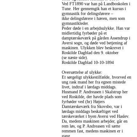
Ved FT1890 var han på Landboskolen i
Tune. Her gennemgik han et kursus i
gymnastik for delingsførere –
ikke delingsførere i hæren, men som
gymnastikleder.
Peder døde i en arbejdsulykke. Han var
midlertidig fyrbøder på et
damptærskeværk på gården Assendrup i
Aversi sogn, og døde ved betjening af
maskinen. Ulykken blev beskrevet i
Roskilde Dagblad den 9. oktober
(se næste side).
Roskilde Dagblad 10-10-1894
Oversættelse af ulykke:
Et sørgeligt ulykkestilfælde, hvorved en
ung rask mand her fra egnen mistede
livet, indtraf i lørdags middags.
Husmand P. Andreasen i Skalstrup her
ved Roskilde, der havde plads som
fyrbøder ved (hr) Højers
Damtærskeværk fra Skovsbo, var i
lørdags middags beskæftiget ved
tærskeværket i byen Aversi ved Haslev.
Da, medens maskinen arbejder, går en
rem løs, og P. Andreasen vil sætte
remmen fast, medens maskinen er i
gang.