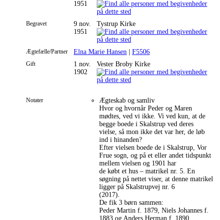
1951
Begravet
9 nov.
Tystrup Kirke
1951
Ægtefælle/Partner
Elna Marie Hansen
|
F5506
Gift
1 nov.
Vester Broby Kirke
1902
Notater
Ægteskab og samliv
Hvor og hvornår Peder og Maren
mødtes, ved vi ikke. Vi ved kun, at de
begge boede i Skalstrup ved deres
vielse, så mon ikke det var her, de løb
ind i hinanden?
Efter vielsen boede de i Skalstrup, Vor
Frue sogn, og på et eller andet tidspunkt
mellem vielsen og 1901 har
de købt et hus – matrikel nr. 5. En
søgning på nettet viser, at denne matrikel
ligger på Skalstrupvej nr. 6
(2017).
De fik 3 børn sammen:
Peder Martin f. 1879, Niels Johannes f.
1883 og Anders Herman f. 1890.