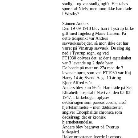
stadig – og var stadig ugift. Her tabes
sporet af Niels, men mon ikke han døde
i Westby?
Sønnen Anders
Den 19-09-1913 blev han i Tystrup kirke
gift med Ingeborg Marie Hansen. På
dette tidspunkt var Anders
savværksarbejder, så mon ikke det har
været på Vinstrup savværk. De slog sig
ned i Tystrup sogn, og ved
FT1930 oplyses det, at der i ægteskabet
var 3 levende og 2 døde børn.
De boede på matr.nr. 27a med de 3
levende børn, som ved FT1930 var Kaj
Harry 14 år, Svend Aage 10 år og
Ejner Alfred 6 år.
Anders blev kun 56 år. Han døde på Sct.
Elisabeth hospital i Næstved den 03-03-
1947. I kirkebogen oplyses
dødsårsagen som paresis cordis, altså
hjertelammelse – men dødsattesten
angiver Encephalitis chronica som
dødsårsag; det er kronisk
hjernebetændelse.
Anders blev begravet på Tystrup
kirkegård.
Ifølge gravstenen levede Ingeborg