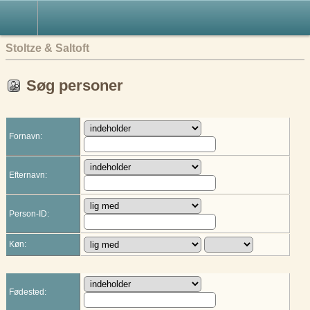
English
Stoltze & Saltoft
Søg personer
Fornavn:
Efternavn:
Person-ID:
Køn:
Fødested: