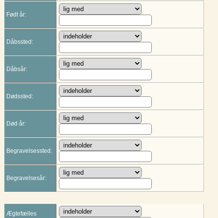
Født år:
Dåbssted:
Dåbsår:
Dødssted:
Død år:
Begravelsessted:
Begravelsesår:
Ægtefælles