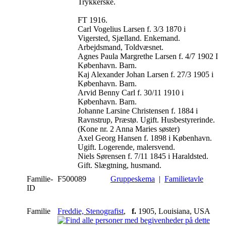
Trykkerske.
FT 1916.
Carl Vogelius Larsen f. 3/3 1870 i
Vigersted, Sjælland. Enkemand.
Arbejdsmand, Toldvæsnet.
Agnes Paula Margrethe Larsen f. 4/7 1902 I
København. Barn.
Kaj Alexander Johan Larsen f. 27/3 1905 i
København. Barn.
Arvid Benny Carl f. 30/11 1910 i
København. Barn.
Johanne Larsine Christensen f. 1884 i
Ravnstrup, Præstø. Ugift. Husbestyrerinde.
(Kone nr. 2 Anna Maries søster)
Axel Georg Hansen f. 1898 i København.
Ugift. Logerende, malersvend.
Niels Sørensen f. 7/11 1845 i Haraldsted.
Gift. Slægtning, husmand.
Familie-
F500089
Gruppeskema
|
Familietavle
ID
Familie
Freddie, Stenografist
,
f.
1905, Louisiana, USA