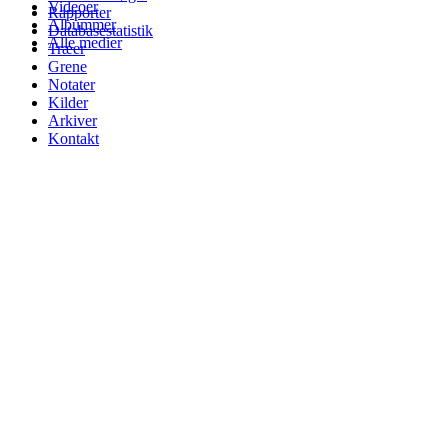
Videoer
Rapporter
Albummer
Databasestatistik
Alle medier
Træer
Grene
Notater
Kilder
Arkiver
Kontakt