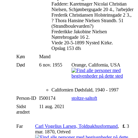
Faddere: Karetmager Nicolai Christian
Nielsen, Schjønbergsgade 20 4., ?arbejder
Frederik Christiansen Holsteinsgade 2 3.,
? Thora Hansine Nielsen Strandb. 51
(Strandboulevarden?)
Frederikke Jakobine Nielsen
Nørrebrogade 16 2.
Viede 20-5-1899 Nysted Kirke.
Opslag 153 dfs
Køn
Mand
Død
6 nov. 1955
Orange, California, USA
Californien Dødsfald, 1940 - 1997
Person-ID
I500174
stoltze-saltoft
Sidst
11 aug. 2021
ændret
Far
Carl Vogelius Larsen, Toldpakhusformand
,
f.
3
mar. 1870, Ortved