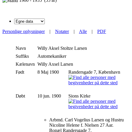
1900 - 1955 (55 år)
Personlige oplysninger
|
Notater
|
Alle
|
PDF
Navn
Willy Aksel Stoltze
Larsen
Suffiks
Automekaniker
Kælenavn
Willy Axsel Larsen
Født
8 Maj 1900
Randersgade 7, København
Døbt
10 jun. 1900
Sions Kirke
Arbmd. Carl Vogelius Larsen og Hustru
Nicoline Helene f. Nielsen 27 Aar.
Bopæl Randersgade 7.