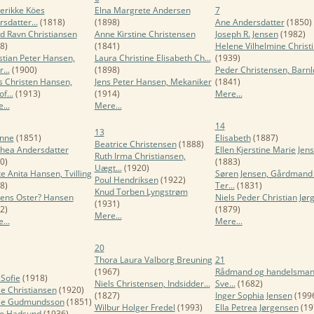
erikke Köes
Elna Margrete Andersen
7
rsdatter...
(1818)
(1898)
Ane Andersdatter
(1850)
id Ravn Christiansen
Anne Kirstine Christensen
Joseph R. Jensen
(1982)
8)
(1841)
Helene Vilhelmine Christin
stian Peter Hansen,
Laura Christine Elisabeth Ch...
(1939)
...
(1900)
(1898)
Peder Christensen, Barnl
 Christen Hansen,
Jens Peter Hansen, Mekaniker
(1841)
f...
(1913)
(1914)
Mere...
...
Mere...
14
13
anne
(1851)
Elisabeth
(1887)
Beatrice Christensen
(1888)
hea Andersdatter
Ellen Kjerstine Marie Jen
Ruth Irma Christiansen,
0)
(1883)
Uægt...
(1920)
e Anita Hansen, Tvilling
Søren Jensen, Gårdmand 
Poul Hendriksen
(1922)
8)
Ter...
(1831)
Knud Torben Lyngstrøm
ens Oster? Hansen
Niels Peder Christian Jørg
(1931)
2)
(1879)
Mere...
...
Mere...
20
Thora Laura Valborg Breuning
21
(1967)
Rådmand og handelsman
 Sofie
(1918)
Niels Christensen, Indsidder...
Sve...
(1682)
e Christiansen
(1920)
(1827)
Inger Sophia Jensen
(199
ie Gudmundsson
(1851)
Wilbur Holger Fredel
(1993)
Ella Petrea Jørgensen
(19
go Hadsund
(1936)