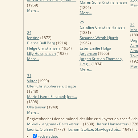
Maren Sofie Kristine Jensen
(1969)
Mere
(1896)
Mere...
Mere...
25
26
Caroline Christine Hansen
Mari
24
(1881)
(189
Jensine
(1872)
Susanne Westh Hjorth
Dagm
Bjarne Bull Berg
(1914)
(1962)
Asm
Helge Christiansen
(1934)
Ester Emilie Holga
Alma
Lilly Holst Jensen
(1927)
Jørgensen
(1905)
Tove
Mere...
Jørgen Kristian Thomsen,
(192
Uæg...
(1934)
Mere
Mere...
31
Viktor
(1999)
Ellen Christophersen, Uægte
(1848)
Marie Lisette Elisabeth Jens...
(1898)
Ulla Jensen
(1940)
Mere...
Begivenheder i denne måned, der ikke er tilknyttet en specifik da
Mikkel /Langmaak Bartskærer ...
(1630)
Karen Hansdatter
(1728
Lauritz Olufsen
(1777)
Jochum Stoltze, Skovfoged på...
(1849)
L
Fødselsdato