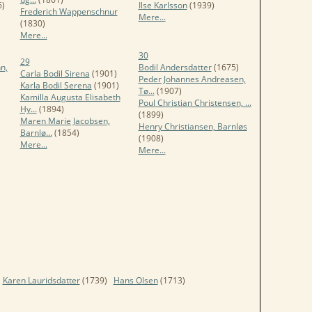
)
Ilse Karlsson
(1939)
Frederich Wappenschnur
Mere...
(1830)
Mere...
30
29
n,
Bodil Andersdatter
(1675)
Carla Bodil Sirena
(1901)
Peder Johannes Andreasen,
Karla Bodil Serena
(1901)
Tø...
(1907)
Kamilla Augusta Elisabeth
Poul Christian Christensen, ...
Hy...
(1894)
(1899)
Maren Marie Jacobsen,
Henry Christiansen, Barnløs
Barnlø...
(1854)
(1908)
Mere...
Mere...
Karen Lauridsdatter
(1739)
Hans Olsen
(1713)