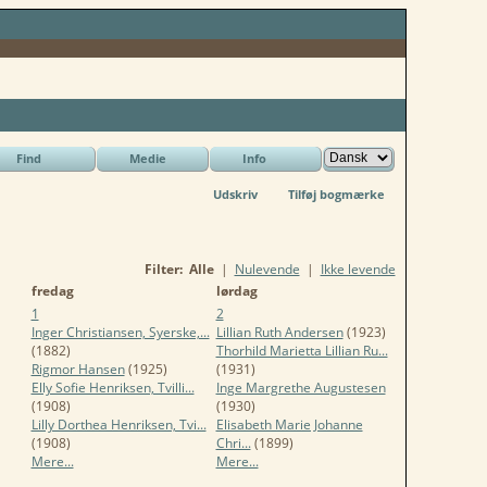
Find
Medie
Info
Udskriv
Tilføj bogmærke
Filter:
Alle
|
Nulevende
|
Ikke levende
fredag
lørdag
1
2
Inger Christiansen, Syerske,...
Lillian Ruth Andersen
(1923)
(1882)
Thorhild Marietta Lillian Ru...
Rigmor Hansen
(1925)
(1931)
Elly Sofie Henriksen, Tvilli...
Inge Margrethe Augustesen
(1908)
(1930)
Lilly Dorthea Henriksen, Tvi...
Elisabeth Marie Johanne
(1908)
Chri...
(1899)
Mere...
Mere...