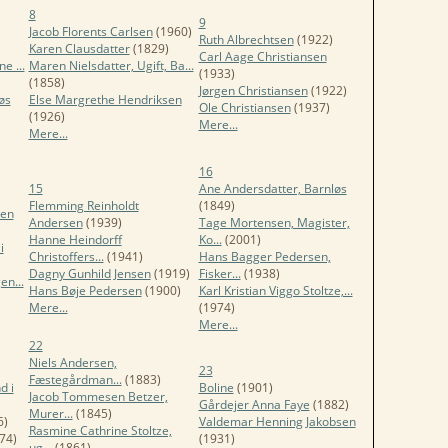
8
9
Jacob Florents Carlsen
(1960)
Ruth Albrechtsen
(1922)
Karen Clausdatter
(1829)
Carl Aage Christiansen
e ...
Maren Nielsdatter, Ugift, Ba...
(1933)
(1858)
Jørgen Christiansen
(1922)
øs
Else Margrethe Hendriksen
Ole Christiansen
(1937)
(1926)
Mere...
Mere...
16
15
Ane Andersdatter, Barnløs
Flemming Reinholdt
(1849)
sen
Andersen
(1939)
Tage Mortensen, Magister,
Hanne Heindorff
Ko...
(2001)
i
Christoffers...
(1941)
Hans Bagger Pedersen,
Dagny Gunhild Jensen
(1919)
Fisker...
(1938)
en...
Hans Bøje Pedersen
(1900)
Karl Kristian Viggo Stoltze,...
Mere...
(1974)
Mere...
22
Niels Andersen,
23
Fæstegårdman...
(1883)
d i
Boline
(1901)
Jacob Tommesen Betzer,
Gårdejer Anna Faye
(1882)
Murer...
(1845)
6)
Valdemar Henning Jakobsen
Rasmine Cathrine Stoltze,
74)
(1931)
ug...
(1861)