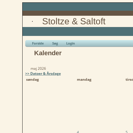
Stoltze & Saltoft
Forside
Søg
Login
Kalender
maj 2026
>> Datoer & Årsdage
søndag
mandag
tirs
4
5