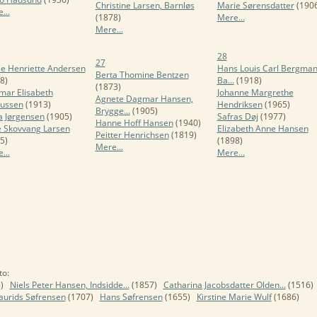
Christine Larsen, Barnløs
Marie Sørensdatter
(1906
...
(1878)
Mere...
Mere...
28
27
e Henriette Andersen
Hans Louis Carl Bergman
Berta Thomine Bentzen
8)
Ba...
(1918)
(1873)
ar Elisabeth
Johanne Margrethe
Agnete Dagmar Hansen,
ussen
(1913)
Hendriksen
(1965)
Brygge...
(1905)
 Jørgensen
(1905)
Safras Døj
(1977)
Hanne Hoff Hansen
(1940)
 Skovvang Larsen
Elizabeth Anne Hansen
Peitter Henrichsen
(1819)
5)
(1898)
Mere...
...
Mere...
to:
)
Niels Peter Hansen, Indsidde...
(1857)
Catharina Jacobsdatter Olden...
(1516)
aurids Søfrensen
(1707)
Hans Søfrensen
(1655)
Kirstine Marie Wulf
(1686)