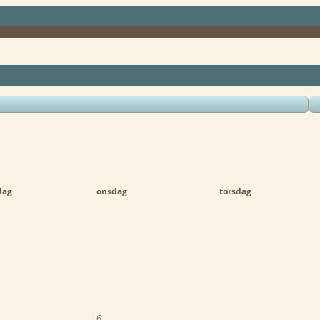
dag
onsdag
torsdag
6