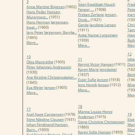
3
Vagn Ewaldsøn Hauch
Fred
Anna Martine Boyesen
(1802)
Fenger, ...
(1908)
Pete
Hans Peder Hansen,
Preben Zerlang Jensen,
Ingr
Murermest...
(1951)
Direk...
(1921)
(193
Hans Herman Jørgensen,
Gerda Jacobine Larsen
Chri
Inval...
(1960)
(1911)
Tømr
Jens Peter Jørgensen, Barnlø...
Anite Hanne Lyngstrøm
Hans
(1865)
(1939)
Radio
Mere...
Mere...
Mere
12
10
11
Joh
Olga Margrethe
(1905)
Kermit Victor Hansen
(1911)
Dort
Peter Johannes Andreasen
Karen Marie Jensdatter
(182
(1930)
(1837)
Bent
Ane Kirstine Christensdatter...
Ester Sofie Jensen
(1918)
(196
(1845)
Jens Henrik Jensen
(1912)
Mog
Eva Mejer Jensen
(1905)
Mere...
(193
Mere...
Mere
18
17
Manna Louise Henni
Axel Aage Carstensen
(1978)
19
Andersen
(1915)
Stine Nikoline Clausen
(1931)
Else
Signe Christine Christensen
Johan Ferdinand Hansen,
Mari
(1860)
Barn...
(1893)
Mar
Karen Sofie Hansen
(1893)
Karl Kristian Nielsen, Chauf...
Vig